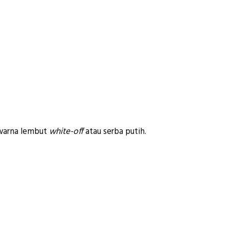
 warna lembut
white-off
atau serba putih.