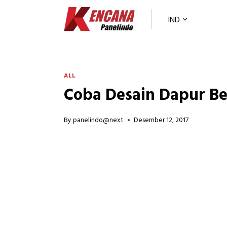
Skip
to
IND
content
ALL
Coba Desain Dapur Be
By
panelindo@next
Desember 12, 2017