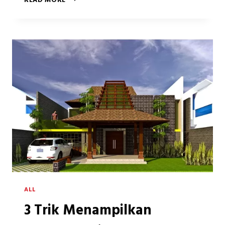
READ MORE
BANGUNAN,
BANTU
CIPTAKAN
TATANAN
KOTA
YANG
LEBIH
AMAN
DAN
INDAH
ALL
3 Trik Menampilkan