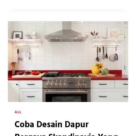
PENGAPLIKASIAN
ALUMINIUM
COMPOSITE
PANEL
BAGI
KEBUTUHAN
BANGUNAN
DI
INDONESIA
ALL
Coba Desain Dapur