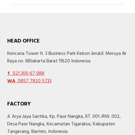
DAPUR
BERGAYA
SKANDINAVIA
YANG
CHIC
DAN
HEAD OFFICE
COLORFUL
YUK!
Kencana Tower lt. 3 Business Park Kebon JerukJl. Meruya Ilir
Raya no. 88Jakarta Barat 11620 Indonesia
T
021 300 67 988
WA
0857 7820 5733
FACTORY
Jl. Arya Jaya Santika, Kp. Pasir Nangka, RT. 001 /RW. 002,
Desa Pasir Nangka, Kecamatan Tigaraksa, Kabupaten
Tangerang, Banten, Indonesia.