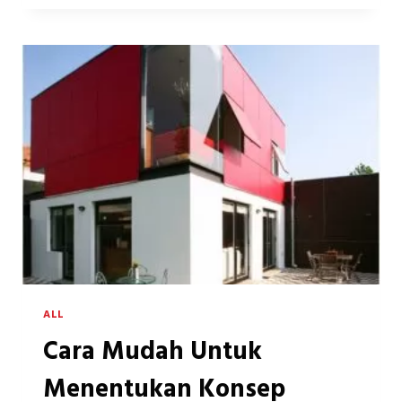
INILAH
3
FAKTOR
UTAMA
YANG
DAPAT
MEMPENGARUHI
PEMASANGAN
ACP
ALL
Cara Mudah Untuk
Menentukan Konsep