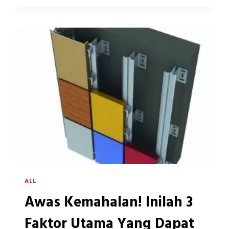
BANGUNAN
YANG
PALING
RUMIT
DI
DUNIA
DENGAN
DESAIN
YANG
MENAKJUBKAN
ALL
Awas Kemahalan! Inilah 3
Faktor Utama Yang Dapat