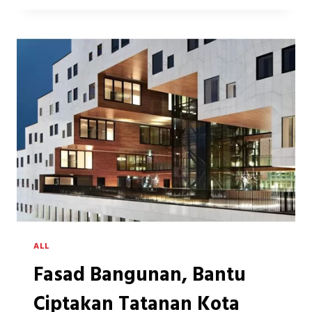
YANG
WAJIB
DIPERHATIKAN
KETIKA
MENDESAIN
FASAD
RUMAH
(PART
1)
ALL
Fasad Bangunan, Bantu
Ciptakan Tatanan Kota