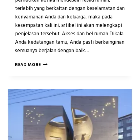
perhatikan ketika mendesain fasad rumah,
terlebih yang berkaitan dengan keselamatan dan
kenyamanan Anda dan keluarga, maka pada
kesempatan kali ini, artikel ini akan melengkapi
penjelasan tersebut. Akses dan bel rumah Dikala
Anda kedatangan tamu, Anda pasti berkeinginan
semuanya berjalan dengan baik…
8
READ MORE
HAL
YANG
HARUS
DIPERHATIKAN
SAAT
MENDESAIN
FASAD
RUMAH
(PART
2)